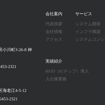
会社案内
サービス
代表挨拶
システム開発
会社情報
インフラ構築
アクセス
システムコンシ
小川町3-26-8 神
実績紹介
53-2321
RFID（ICチップ）導入
入出庫業務
海老江4-5-12
53-2321