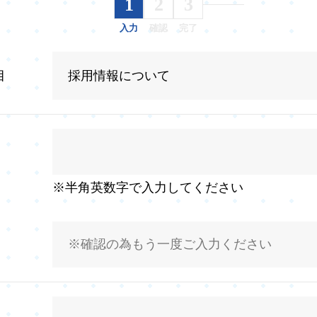
1
2
3
入力
確認
完了
目
※半角英数字で入力してください